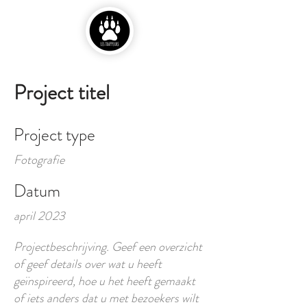
Project titel
Project type
Fotografie
Datum
april 2023
Projectbeschrijving. Geef een overzicht
of geef details over wat u heeft
geïnspireerd, hoe u het heeft gemaakt
of iets anders dat u met bezoekers wilt