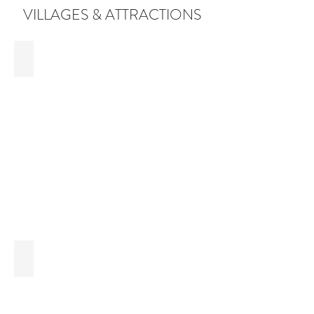
VILLAGES & ATTRACTIONS
Fourneau Saint Michel - St Hubert
Redu, village du livre