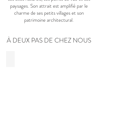
paysages. Son attrait est amplifié par le
charme de ses petits villages et son
patrimoine architectural.
À DEUX PAS DE CHEZ NOUS
Location de vélos électriques
Louez
vos
vélos/VTT
électriques
au
centre
sportif
de
Tenneville